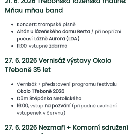
21. 6. 2026 Třeboňská lázeňská matiné:
Mňau mňau band
Koncert: trampské písně
Altán u lázeňského domu Berta
/ při nepřízni
počasí
Lázně Aurora (LDA)
11:00
, vstupné
zdarma
27. 6. 2026 Vernisáž výstavy Okolo
Třeboně 35 let
Vernisáž + představení programu festivalu
Okolo Třeboně 2026
Dům Štěpánka Netolického
16:00
, vstup
na pozvání
(případně uvolnění
vstupenek v červnu)
27. 6. 2026 Nezmaři + Komorní sdružení