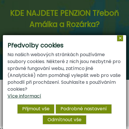
KDE NAJDETE PENZION Třeboň
Amálka a Rozárka?
✕
Domanín 130
Předvolby cookies
37901 Třeboň
Na našich webových stránkách používáme
soubory cookies. Některé z nich jsou nezbytné pro
správné fungování webu, zatímco jiné
(Analytické) nám pomáhají vylepšit web pro vaše
pohodlí při procházení. Souhlasíte s používáním
Vytvořil
ARGON systems
cookies?
Tvorba webových stránek
RAZ DVA WEB
Více informací
Ochrana osobních údajů
|
Penzion Pálava
|
Přijmout vše
Podrobné nastavení
Ubytování Třeboň Hacienda
|
Ubytování jižní
Morava
|
Naši partneři
|
Cookies
Odmítnout vše