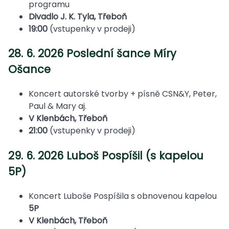
programu
Divadlo J. K. Tyla, Třeboň
19:00
(vstupenky v prodeji)
28. 6. 2026 Poslední šance Míry
Ošance
Koncert autorské tvorby + písně CSN&Y, Peter,
Paul & Mary aj.
V Klenbách, Třeboň
21:00
(vstupenky v prodeji)
29. 6. 2026 Luboš Pospíšil (s kapelou
5P)
Koncert Luboše Pospíšila s obnovenou kapelou
5P
V Klenbách, Třeboň