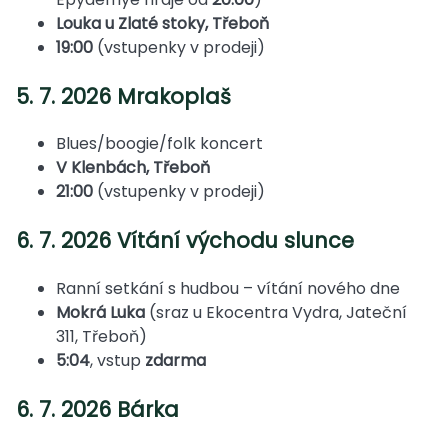
Louka u Zlaté stoky, Třeboň
19:00
(vstupenky v prodeji)
5. 7. 2026 Mrakoplaš
Blues/boogie/folk koncert
V Klenbách, Třeboň
21:00
(vstupenky v prodeji)
6. 7. 2026 Vítání východu slunce
Ranní setkání s hudbou – vítání nového dne
Mokrá Luka
(sraz u Ekocentra Vydra, Jateční
311, Třeboň)
5:04
, vstup
zdarma
6. 7. 2026 Bárka