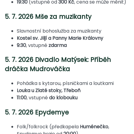
19:30
(vstupné od
300 Kč
, cena se může měnit)
5. 7. 2026 Mše za muzikanty
Slavnostní bohoslužba za muzikanty
Kostel sv. Jiljí a Panny Marie Královny
9:30
, vstupné
zdarma
5. 7. 2026 Divadlo Matýsek: Příběh
dráčka Mudrováčka
Pohádka s kytarou, písničkami a loutkami
Louka u Zlaté stoky, Třeboň
11:00
, vstupné
do klobouku
5. 7. 2026 Epydemye
Folk/folkrock (předkapela
Huménečko
,
Epydemye hraje od
20:00
)