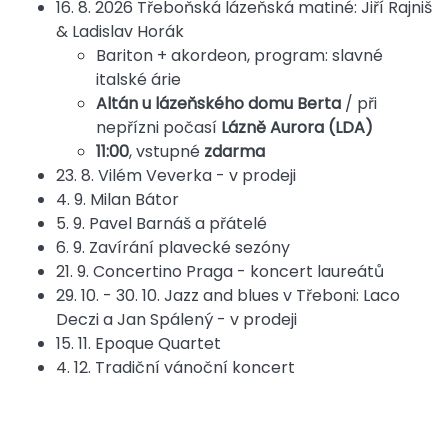
16. 8. 2026 Třeboňská lázeňská matiné: Jiří Rajniš
& Ladislav Horák
Bariton + akordeon, program: slavné
italské árie
Altán u lázeňského domu Berta
/ při
nepřízni počasí
Lázně Aurora (LDA)
11:00
, vstupné
zdarma
23. 8. Vilém Veverka - v prodeji
4. 9. Milan Bátor
5. 9. Pavel Barnáš a přátelé
6. 9. Zavírání plavecké sezóny
21. 9. Concertino Praga - koncert laureátů
29. 10. - 30. 10. Jazz and blues v Třeboni: Laco
Deczi a Jan Spálený - v prodeji
15. 11. Epoque Quartet
4. 12. Tradiční vánoční koncert