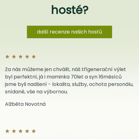
hosté?
další recenze našich hostů
Za nás můžeme jen chválit, náš třígenerační výlet
byl perfektní, já i maminka 70let a syn 16měsíců
jsme byli nadšení - lokalita, služby, ochota personálu,
snídaně, vše na výbornou.
Alžběta Novotná