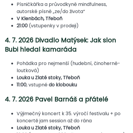
Písničkářka a průvodkyně mindfulness,
autorské písně „ze/do života“
V Klenbách, Třeboň
21:00
(vstupenky v prodeji)
4. 7. 2026 Divadlo Matýsek: Jak slon
Bubi hledal kamaráda
Pohádka pro nejmenší (hudební, činoherně-
loutková)
Louka u Zlaté stoky, Třeboň
11:00
, vstupné
do klobouku
4. 7. 2026 Pavel Barnáš a přátelé
Výjimečný koncert k 35. výročí festivalu + po
koncertě jam session až do rána
Louka u Zlaté stoky, Třeboň