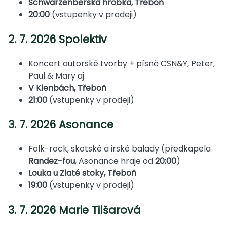
Schwarzenberská hrobka, Třeboň
20:00
(vstupenky v prodeji)
2. 7. 2026 Spolektiv
Koncert autorské tvorby + písně CSN&Y, Peter,
Paul & Mary aj.
V Klenbách, Třeboň
21:00
(vstupenky v prodeji)
3. 7. 2026 Asonance
Folk-rock, skotské a irské balady (předkapela
Randez-fou
, Asonance hraje od
20:00
)
Louka u Zlaté stoky, Třeboň
19:00
(vstupenky v prodeji)
3. 7. 2026 Marie Tilšarová