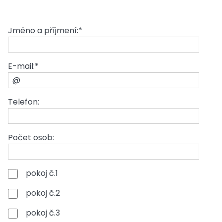
Jméno a příjmení:*
E-mail:*
Telefon:
Počet osob:
pokoj č.1
pokoj č.2
pokoj č.3