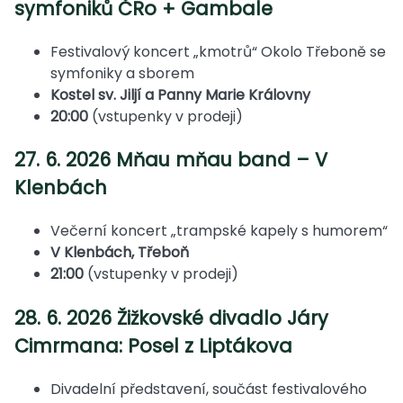
symfoniků ČRo + Gambale
Festivalový koncert „kmotrů“ Okolo Třeboně se
symfoniky a sborem
Kostel sv. Jiljí a Panny Marie Královny
20:00
(vstupenky v prodeji)
27. 6. 2026 Mňau mňau band – V
Klenbách
Večerní koncert „trampské kapely s humorem“
V Klenbách, Třeboň
21:00
(vstupenky v prodeji)
28. 6. 2026 Žižkovské divadlo Járy
Cimrmana: Posel z Liptákova
Divadelní představení, součást festivalového